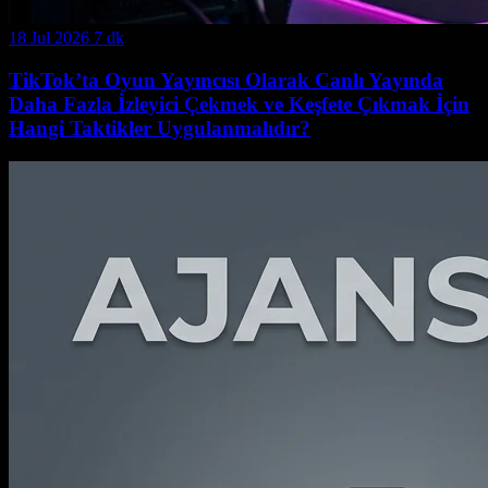
18 Jul 2026
7 dk
TikTok’ta Oyun Yayıncısı Olarak Canlı Yayında
Daha Fazla İzleyici Çekmek ve Keşfete Çıkmak İçin
Hangi Taktikler Uygulanmalıdır?