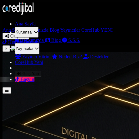
Ana Sayfa
Ana Sayfa
Hakkımızda
Blog
Yayıncılar
CoreHub
YENİ
Kurumsal
Giriş Yap
Hakkımızda
Blog
S.S.S.
Hemen Başvur
×
Yayıncılar
Yayıncı Vitrini
Neden Biz?
Destekler
CoreHub
Yeni
Giriş Yap
Başvur