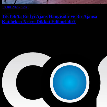
18 Jul 2026
5 dk
TikTok’ta En İyi Ajans Hangisidir ve Bir Ajansa
Katılırken Nelere Dikkat Edilmelidir?