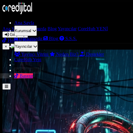
Ana Sayfa
Ana Sayfa
Hakkımızda
Blog
Yayıncılar
CoreHub
YENİ
Kurumsal
Giriş Yap
Hakkımızda
Blog
S.S.S.
Hemen Başvur
×
Yayıncılar
Yayıncı Vitrini
Neden Biz?
Destekler
CoreHub
Yeni
Giriş Yap
Başvur