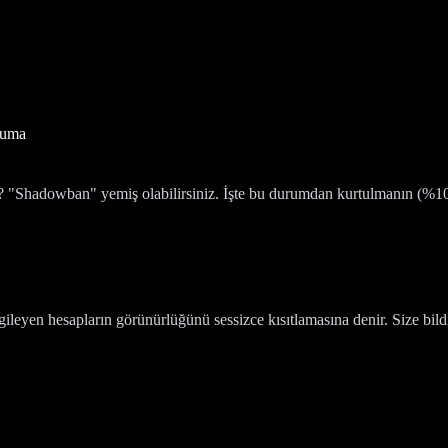
kuma
tü? "Shadowban" yemiş olabilirsiniz. İşte bu durumdan kurtulmanın (%10
ileyen hesapların görünürlüğünü sessizce kısıtlamasına denir. Size bildiri